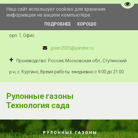
Пере
Наш сайт использует cookies для хранения
+7 910 434 222 5
информации на вашем компьютере.
ПОДРОБНЕЕ
ХОРОШО
Технология сада
,
Россия
,
Москва
,
Можайское ш., 41, к
орп. 1
,
Офис
green2005@yandex.ru
Производство: Россия, Московская обл., Ступинский
р-н, с. Куртино
,
Время работы: ежедневно с 9:00 до 21:00
Рулонные газоны
Технология сада