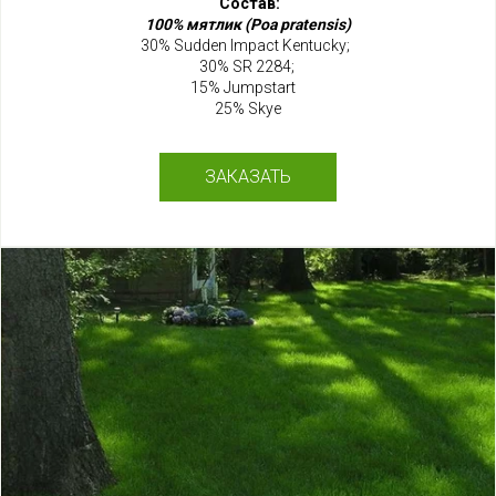
Состав:
100% мятлик
(Poa pratensis)
30% Sudden Impact Kentucky;
30% SR 2284;
15% Jumpstart
25% Skye
ЗАКАЗАТЬ