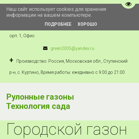
Пере
Наш сайт использует cookies для хранения
+7 910 434 222 5
информации на вашем компьютере.
ПОДРОБНЕЕ
ХОРОШО
Технология сада
,
Россия
,
Москва
,
Можайское ш., 41, к
орп. 1
,
Офис
green2005@yandex.ru
Производство: Россия, Московская обл., Ступинский
р-н, с. Куртино
,
Время работы: ежедневно с 9:00 до 21:00
Рулонные газоны
Технология сада
Городской газон