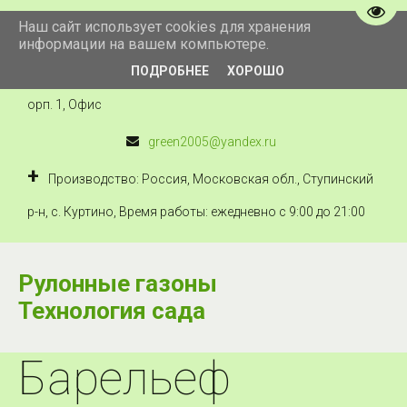
Пере
Наш сайт использует cookies для хранения
+7 910 434 222 5
информации на вашем компьютере.
ПОДРОБНЕЕ
ХОРОШО
Технология сада
,
Россия
,
Москва
,
Можайское ш., 41, к
орп. 1
,
Офис
green2005@yandex.ru
Производство: Россия, Московская обл., Ступинский
р-н, с. Куртино
,
Время работы: ежедневно с 9:00 до 21:00
Рулонные газоны
Технология сада
Барельеф