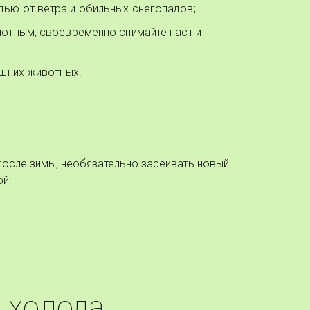
дью от ветра и обильных снегопадов;
лотным, своевременно снимайте наст и
машних животных.
 после зимы, необязательно засеивать новый.
ой:
в холода