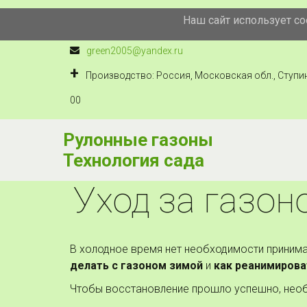
Наш сайт использует c
+7 910 434 222 5
Технология сада
,
Россия
,
М
green2005@yandex.ru
Производство: Россия, Московская обл., Ступинс
00
Рулонные газоны
Технология сада
Уход за газон
В холодное время нет необходимости принимат
делать с газоном зимой
и
как реанимирова
Чтобы восстановление прошло успешно, необ