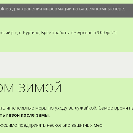
ookies для хранения информации на вашем компьютере.
осква
,
Можайское ш., 41, корп. 1
,
Офис
кий р-н, с. Куртино
,
Время работы: ежедневно с 9:00 до 21:
ом зимой
ь интенсивные меры по уходу за лужайкой. Самое время на
ть газон после зимы
.
ходимо предпринять несколько защитных мер: