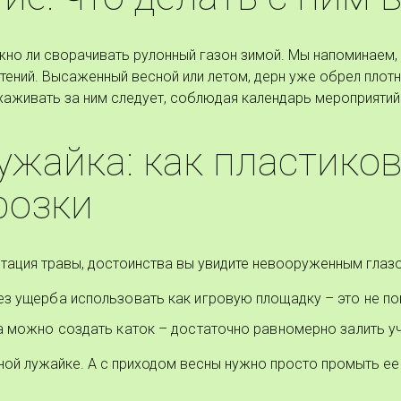
жно ли сворачивать рулонный газон зимой. Мы напоминаем, 
тений. Высаженный весной или летом, дерн уже обрел плотн
хаживать за ним следует, соблюдая календарь мероприяти
ужайка: как пластико
розки
тация травы, достоинства вы увидите невооруженным глаз
ез ущерба использовать как игровую площадку – это не п
а можно создать каток – достаточно равномерно залить у
нной лужайке. А с приходом весны нужно просто промыть 