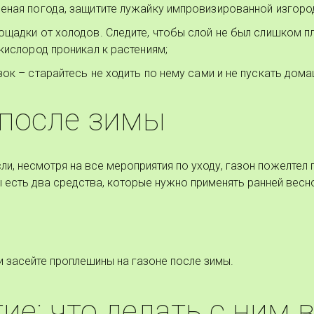
еная погода, защитите лужайку импровизированной изгоро
ощадки от холодов. Следите, чтобы слой не был слишком п
 кислород проникал к растениям;
зок – старайтесь не ходить по нему сами и не пускать до
 после зимы
ли, несмотря на все мероприятия по уходу, газон пожелтел
 есть два средства, которые нужно применять ранней весн
и засейте проплешины на газоне после зимы.
ие: что делать с ним 