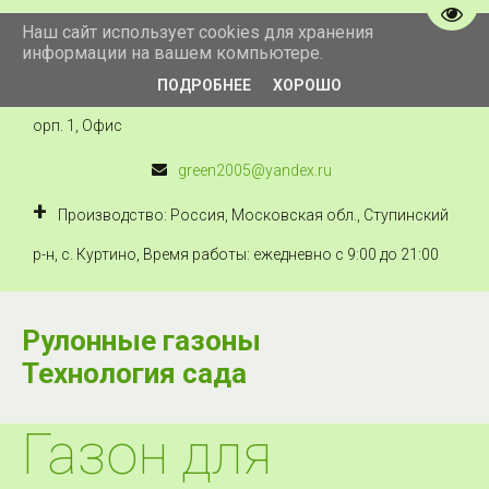
Пере
Наш сайт использует cookies для хранения
+7 910 434 222 5
информации на вашем компьютере.
ПОДРОБНЕЕ
ХОРОШО
Технология сада
,
Россия
,
Москва
,
Можайское ш., 41, к
орп. 1
,
Офис
green2005@yandex.ru
Производство: Россия, Московская обл., Ступинский
р-н, с. Куртино
,
Время работы: ежедневно с 9:00 до 21:00
Рулонные газоны
Технология сада
Газон для